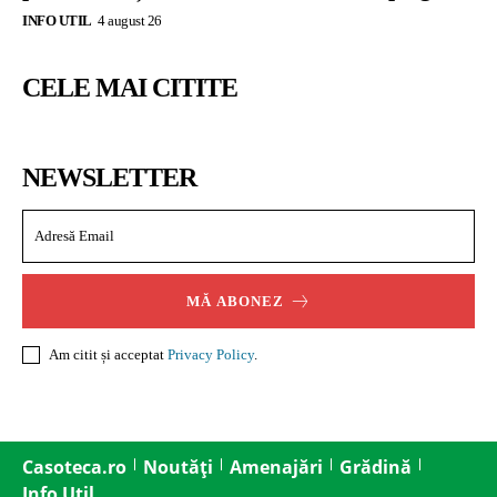
INFO UTIL
4 august 26
CELE MAI CITITE
NEWSLETTER
MĂ ABONEZ
Am citit și acceptat
Privacy Policy
.
Casoteca.ro
Noutăți
Amenajări
Grădină
Info Util