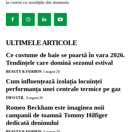
la curent cu noutățile din domeniu
ULTIMELE ARTICOLE
Ce costume de baie se poartă în vara 2026.
Tendințele care domină sezonul estival
BEAUTY & FASHION
5 august 26
Cum influențează izolația locuinței
performanța unei centrale termice pe gaz
INFO UTIL
4 august 26
Romeo Beckham este imaginea noii
campanii de toamnă Tommy Hilfiger
dedicată denimului
BEAUTY & FASHION
4 august 26