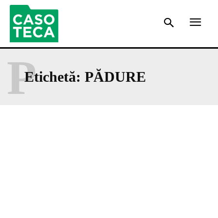
P
Etichetă:
PĂDURE