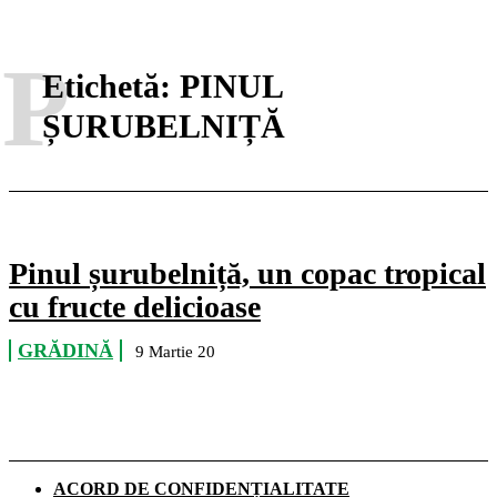
P
Etichetă:
PINUL
ȘURUBELNIȚĂ
Pinul șurubelniță, un copac tropical
cu fructe delicioase
GRĂDINĂ
9 Martie 20
ACORD DE CONFIDENȚIALITATE