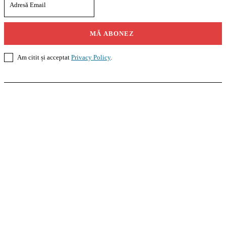
MĂ ABONEZ
Am citit și acceptat
Privacy Policy
.
Casoteca.ro
Noutăți
Amenajări
Grădină
Info Util
InformaTeca.ro
Știri
Politică
Economie
Educație
Sport
Agricultură
Casă și Grădină
Agroteca.ro
La Zi
Produse
Utilaje
Pedagoteca.ro
Știrile din Educație
Preșcolar
Școală
Universitar
Studii în Străinătate
MoneyBuzz
Bani
Business
Tech
Green
Retail
București
English
Goool.ro
Superliga
Liga 2
Liga 3
Steaua
Dinamo
Rapid
PRescu
România Informată
Curierul Național
Prahova Liberă
Slatina Buzz
HomeTalks