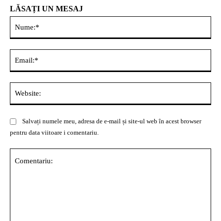
LĂSAȚI UN MESAJ
Nu
Ema
Web
Salvați numele meu, adresa de e-mail și site-ul web în acest browser
pentru data viitoare i comentariu.