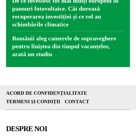
De ce investesc tot mai mulți europeni în
panouri fotovoltaice. Cât durează
recuperarea investiției și ce rol au
schimbările climatice
Românii aleg camerele de supraveghere
pentru liniștea din timpul vacanțelor,
arată un studiu
ACORD DE CONFIDENȚIALITATE
TERMENI ȘI CONDIȚII
CONTACT
DESPRE NOI