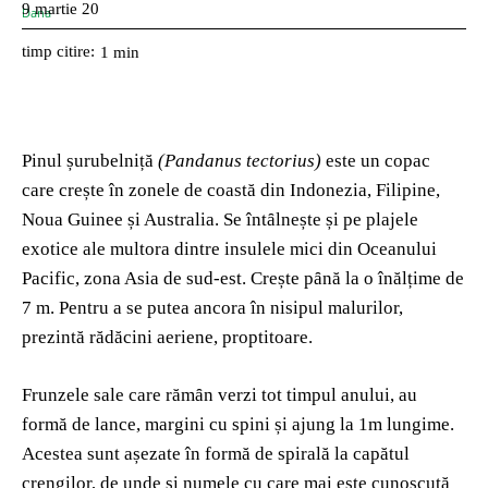
9 martie 20
timp citire:
1
min
Pinul șurubelniță
(Pandanus tectorius)
este un copac
care crește în zonele de coastă din Indonezia, Filipine,
Noua Guinee și Australia. Se întȃlnește și pe plajele
exotice ale multora dintre insulele mici din Oceanului
Pacific, zona Asia de sud-est. Crește pȃnă la o înălțime de
7 m. Pentru a se putea ancora în nisipul malurilor,
prezintă rădăcini aeriene, proptitoare.
Frunzele sale care rămȃn verzi tot timpul anului, au
formă de lance, margini cu spini și ajung la 1m lungime.
Acestea sunt așezate în formă de spirală la capătul
crengilor, de unde și numele cu care mai este cunoscută