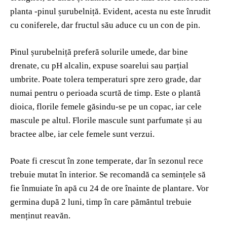
planta -pinul șurubelniță. Evident, acesta nu este înrudit
cu coniferele, dar fructul său aduce cu un con de pin.
Pinul șurubelniță preferă solurile umede, dar bine
drenate, cu pH alcalin, expuse soarelui sau parțial
umbrite. Poate tolera temperaturi spre zero grade, dar
numai pentru o perioada scurtă de timp. Este o plantă
dioica, florile femele găsindu-se pe un copac, iar cele
mascule pe altul. Florile mascule sunt parfumate și au
bractee albe, iar cele femele sunt verzui.
Poate fi crescut în zone temperate, dar în sezonul rece
trebuie mutat în interior. Se recomandă ca semințele să
fie înmuiate în apă cu 24 de ore înainte de plantare. Vor
germina după 2 luni, timp în care pămȃntul trebuie
menținut reavăn.