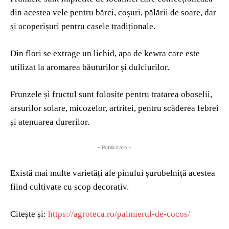
din acestea vele pentru bărci, coșuri, pălării de soare, dar
și acoperișuri pentru casele tradiționale.
Din flori se extrage un lichid, apa de kewra care este
utilizat la aromarea băuturilor și dulciurilor.
Frunzele și fructul sunt folosite pentru tratarea oboselii,
arsurilor solare, micozelor, artritei, pentru scăderea febrei
și atenuarea durerilor.
- Publicitate -
Există mai multe varietăți ale pinului șurubelniță acestea
fiind cultivate cu scop decorativ.
Citește și:
https://agroteca.ro/palmierul-de-cocos/