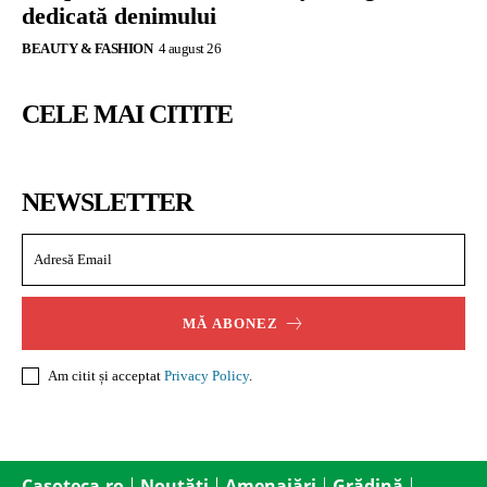
dedicată denimului
BEAUTY & FASHION
4 august 26
CELE MAI CITITE
NEWSLETTER
MĂ ABONEZ
Am citit și acceptat
Privacy Policy
.
Casoteca.ro
Noutăți
Amenajări
Grădină