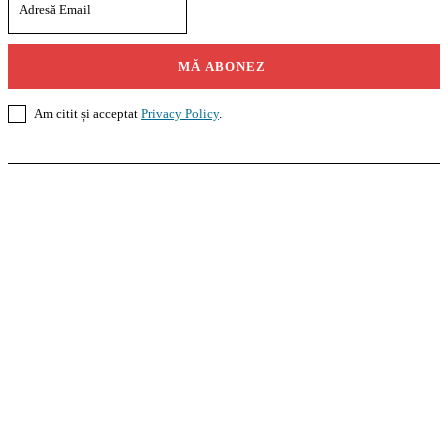
MĂ ABONEZ
Am citit și acceptat
Privacy Policy
.
Casoteca.ro
Noutăți
Amenajări
Grădină
Info Util
InformaTeca.ro
Știri
Politică
Economie
Educație
Sport
Agricultură
Casă și Grădină
Agroteca.ro
La Zi
Produse
Utilaje
Pedagoteca.ro
Știrile din Educație
Preșcolar
Școală
Universitar
Studii în Străinătate
MoneyBuzz
Bani
Business
Tech
Green
Retail
București
English
Goool.ro
Superliga
Liga 2
Liga 3
Steaua
Dinamo
Rapid
PRescu
România Informată
Curierul Național
Prahova Liberă
Slatina Buzz
HomeTalks