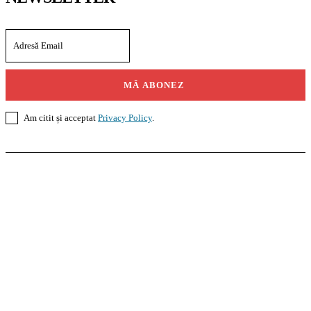
MĂ ABONEZ
Am citit și acceptat
Privacy Policy
.
Casoteca.ro
Noutăți
Amenajări
Grădină
Info Util
InformaTeca.ro
Știri
Politică
Economie
Educație
Sport
Agricultură
Casă și Grădină
Agroteca.ro
La Zi
Produse
Utilaje
Pedagoteca.ro
Știrile din Educație
Preșcolar
Școală
Universitar
Studii în Străinătate
MoneyBuzz
Bani
Business
Tech
Green
Retail
București
English
Goool.ro
Superliga
Liga 2
Liga 3
Steaua
Dinamo