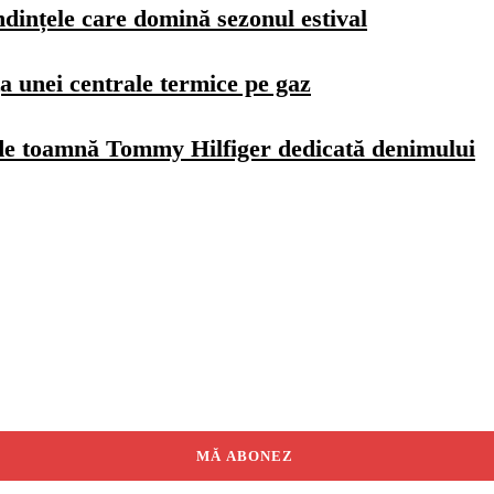
dințele care domină sezonul estival
a unei centrale termice pe gaz
de toamnă Tommy Hilfiger dedicată denimului
MĂ ABONEZ