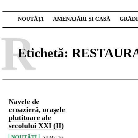
NOUTĂȚI
AMENAJĂRI ȘI CASĂ
GRĂD
R
Etichetă:
RESTAURA
Navele de
croazieră, oraşele
plutitoare ale
secolului XXI (II)
NOUTĂȚI
24 Mai 16