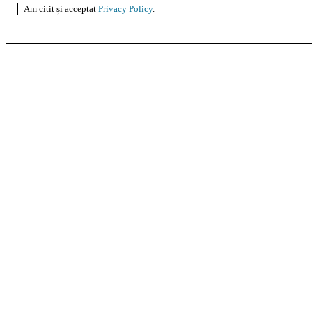
Am citit și acceptat
Privacy Policy
.
Casoteca.ro
Noutăți
Amenajări
Grădină
Info Util
InformaTeca.ro
Știri
Politică
Economie
Educație
S
Agroteca.ro
La Zi
Produse
Utilaje
Pedagoteca.ro
Știrile din Educație
Preșcolar
Școal
MoneyBuzz
Bani
Business
Tech
Green
Retail
Bucu
Goool.ro
Superliga
Liga 2
Liga 3
Steaua
Dinamo
R
PRescu
România Informată
Curierul Național
Pra