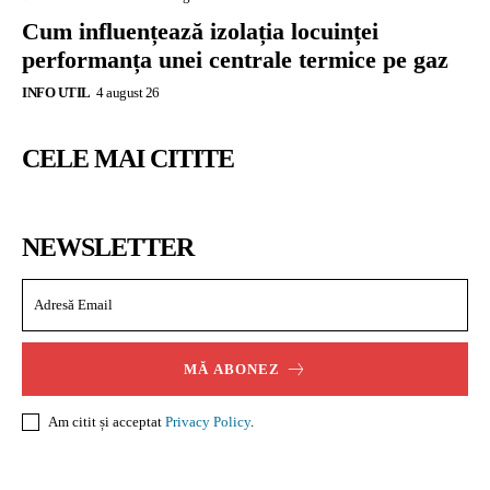
Cum influențează izolația locuinței
performanța unei centrale termice pe gaz
INFO UTIL
4 august 26
CELE MAI CITITE
NEWSLETTER
MĂ ABONEZ
Am citit și acceptat
Privacy Policy
.