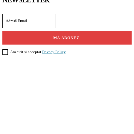
NEWSLETTER
MĂ ABONEZ
Am citit și acceptat
Privacy Policy
.
Casoteca.ro
Noutăți
Amenajări
Grădină
Info Util
InformaTeca.ro
Știri
Politică
Economie
Educație
Sport
Agricultură
Casă și Grădină
Agroteca.ro
La Zi
Produse
Utilaje
Pedagoteca.ro
Știrile din Educație
Preșcolar
Școală
Universitar
Studii în Străinătate
MoneyBuzz
Bani
Business
Tech
Green
Retail
București
English
Goool.ro
Superliga
Liga 2
Liga 3
Steaua
Dinamo