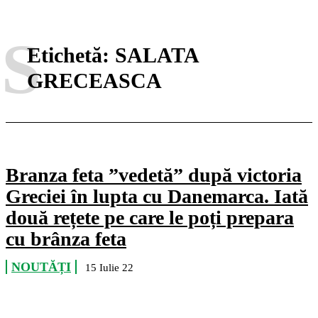
S
Etichetă:
SALATA
GRECEASCA
Branza feta ”vedetă” după victoria
Greciei în lupta cu Danemarca. Iată
două rețete pe care le poți prepara
cu brânza feta
NOUTĂȚI
15 Iulie 22