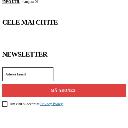
INFO UTIL
4 august 26
CELE MAI CITITE
NEWSLETTER
MĂ ABONEZ
Am citit și acceptat
Privacy Policy
.
Casoteca.ro
Noutăți
Amenajări
Grădină
Info Util