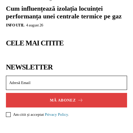
Cum influențează izolația locuinței
performanța unei centrale termice pe gaz
INFO UTIL
4 august 26
CELE MAI CITITE
NEWSLETTER
MĂ ABONEZ
Am citit și acceptat
Privacy Policy
.