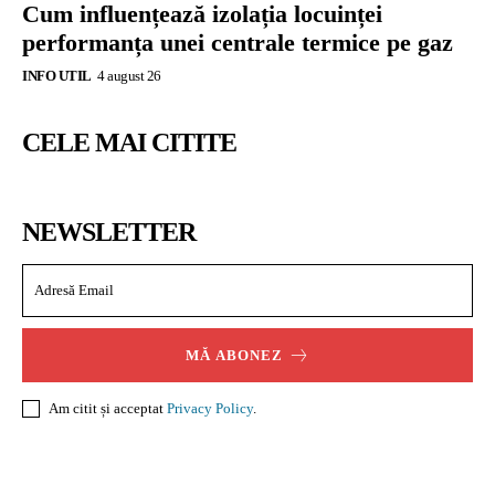
Cum influențează izolația locuinței
performanța unei centrale termice pe gaz
INFO UTIL
4 august 26
CELE MAI CITITE
NEWSLETTER
MĂ ABONEZ
Am citit și acceptat
Privacy Policy
.