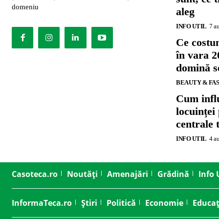
domeniu
aleg
INFO UTIL
7 a
Ce costu
în vara 2
domină se
BEAUTY & FA
Cum influ
locuinței
centrale 
INFO UTIL
4 a
Casoteca.ro
Noutăți
Amenajări
Grădină
Info 
InformaTeca.ro
Știri
Politică
Economie
Educaț