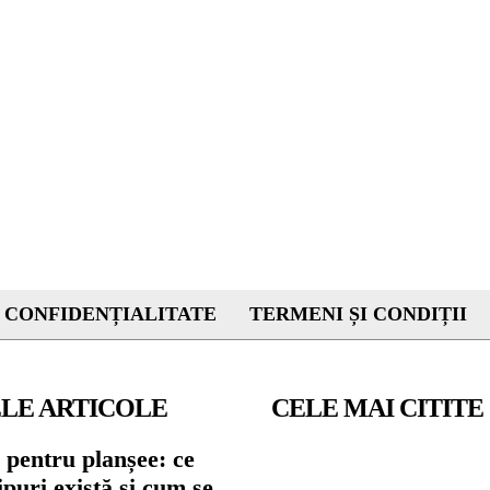
 CONFIDENȚIALITATE
TERMENI ȘI CONDIȚII
LE ARTICOLE
CELE MAI CITITE
 pentru planșee: ce
tipuri există și cum se