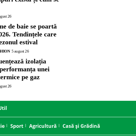
ugust 26
me de baie se poartă
026. Tendințele care
zonul estival
SHION
5 august 26
ențează izolația
 performanța unei
termice pe gaz
ugust 26
Util
ie
Sport
Agricultură
Casă și Grădină