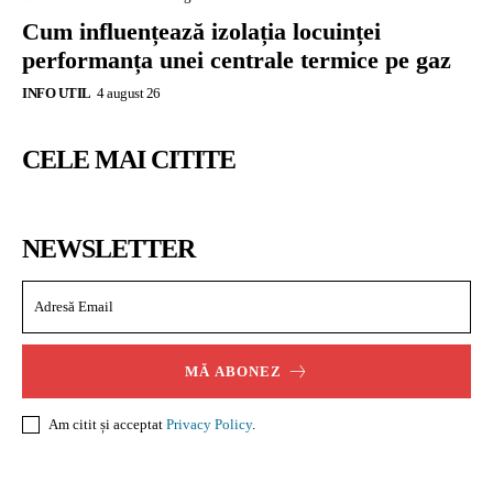
Cum influențează izolația locuinței
performanța unei centrale termice pe gaz
INFO UTIL
4 august 26
CELE MAI CITITE
NEWSLETTER
MĂ ABONEZ
Am citit și acceptat
Privacy Policy
.