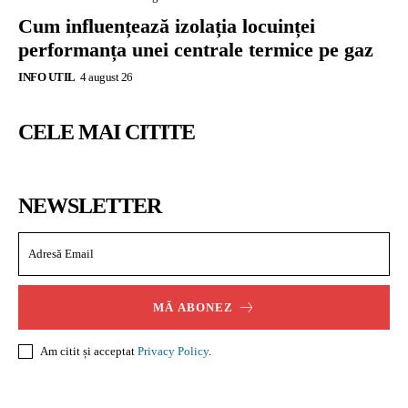
Cum influențează izolația locuinței
performanța unei centrale termice pe gaz
INFO UTIL
4 august 26
CELE MAI CITITE
NEWSLETTER
MĂ ABONEZ
Am citit și acceptat
Privacy Policy
.