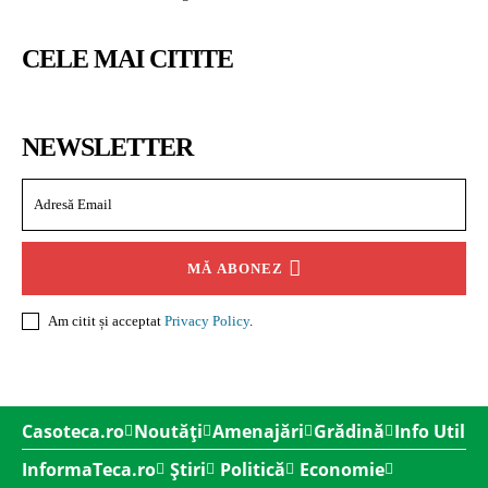
CELE MAI CITITE
NEWSLETTER
MĂ ABONEZ
Am citit și acceptat
Privacy Policy
.
Casoteca.ro
Noutăți
Amenajări
Grădină
Info Util
InformaTeca.ro
Știri
Politică
Economie