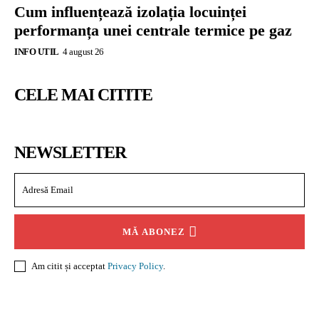
Cum influențează izolația locuinței
performanța unei centrale termice pe gaz
INFO UTIL
4 august 26
CELE MAI CITITE
NEWSLETTER
MĂ ABONEZ
Am citit și acceptat
Privacy Policy
.