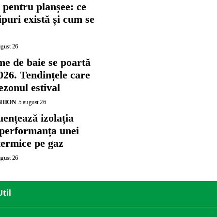
 pentru planșee: ce
tipuri există și cum se
ugust 26
me de baie se poartă
026. Tendințele care
zonul estival
SHION
5 august 26
ențează izolația
 performanța unei
termice pe gaz
ugust 26
Util