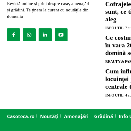
Cofrajele
Revistă online și print despre case, amenajări
și grădini. Te ținem la curent cu noutățile din
sunt, ce 
domeniu
aleg
INFO UTIL
7 a
Ce costu
în vara 2
domină se
BEAUTY & FA
Cum influ
locuinței
centrale 
INFO UTIL
4 a
Casoteca.ro
Noutăți
Amenajări
Grădină
Info 