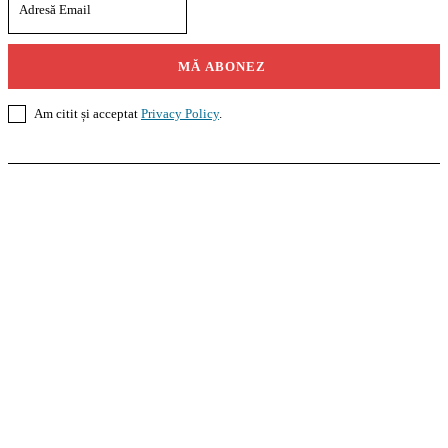
MĂ ABONEZ
Am citit și acceptat
Privacy Policy
.
Casoteca.ro
Noutăți
Amenajări
Grădină
Info Util
InformaTeca.ro
Știri
Politică
Economie
Educație
Sport
Agricultură
Casă și Grădină
Agroteca.ro
La Zi
Produse
Utilaje
Pedagoteca.ro
Știrile din Educație
Preșcolar
Școală
Universitar
Studii în Străinătate
MoneyBuzz
Bani
Business
Tech
Green
Retail
București
English
Goool.ro
Superliga
Liga 2
Liga 3
Steaua
Dinamo
Rapid
PRescu
România Informată
Curierul Național
Prahova Liberă
Slatina Buzz
HomeTalks