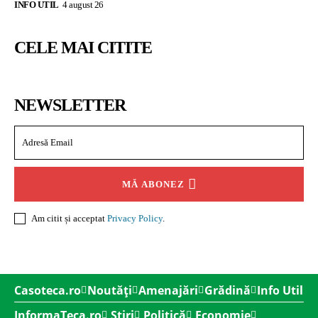
INFO UTIL
4 august 26
CELE MAI CITITE
NEWSLETTER
MĂ ABONEZ
Am citit și acceptat
Privacy Policy
.
Casoteca.ro
Noutăți
Amenajări
Grădină
Info Util
InformaTeca.ro
Știri
Politică
Economie