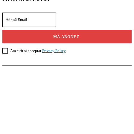
MĂ ABONEZ
Am citit și acceptat
Privacy Policy
.
Casoteca.ro
Noutăți
Amenajări
Grădină
Info Util
InformaTeca.ro
Știri
Politică
Economie
Educație
Sport
Agricultură
Casă și Grădină
Agroteca.ro
La Zi
Produse
Utilaje
Pedagoteca.ro
Știrile din Educație
Preșcolar
Școală
Universitar
Studii în Străinătate
MoneyBuzz
Bani
Business
Tech
Green
Retail
București
English
Goool.ro
Superliga
Liga 2
Liga 3
Steaua
Dinamo