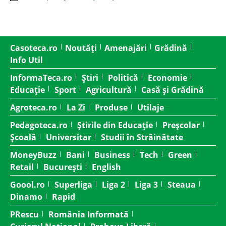
Casoteca.ro
Noutăți
Amenajări
Grădină
Info Util
InformaTeca.ro
Știri
Politică
Economie
Educație
Sport
Agricultură
Casă și Grădină
Agroteca.ro
La Zi
Produse
Utilaje
Pedagoteca.ro
Știrile din Educație
Preșcolar
Școală
Universitar
Studii în Străinătate
MoneyBuzz
Bani
Business
Tech
Green
Retail
București
English
Goool.ro
Superliga
Liga 2
Liga 3
Steaua
Dinamo
Rapid
PRescu
România Informată