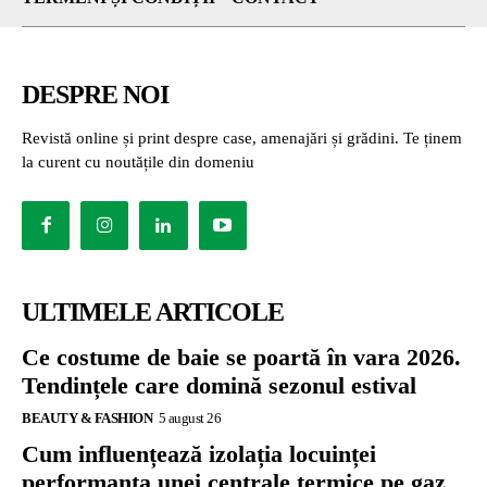
DESPRE NOI
Revistă online și print despre case, amenajări și grădini. Te ținem
la curent cu noutățile din domeniu
ULTIMELE ARTICOLE
Ce costume de baie se poartă în vara 2026.
Tendințele care domină sezonul estival
BEAUTY & FASHION
5 august 26
Cum influențează izolația locuinței
performanța unei centrale termice pe gaz