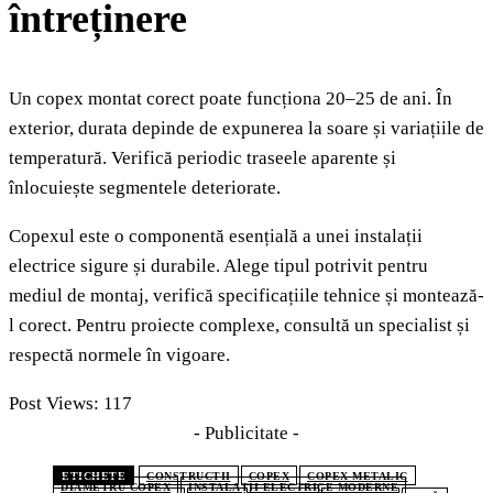
întreținere
Un copex montat corect poate funcționa 20–25 de ani. În
exterior, durata depinde de expunerea la soare și variațiile de
temperatură. Verifică periodic traseele aparente și
înlocuiește segmentele deteriorate.
Copexul este o componentă esențială a unei instalații
electrice sigure și durabile. Alege tipul potrivit pentru
mediul de montaj, verifică specificațiile tehnice și montează-
l corect. Pentru proiecte complexe, consultă un specialist și
respectă normele în vigoare.
Post Views:
117
- Publicitate -
ETICHETE
CONSTRUCTII
COPEX
COPEX METALIC
DIAMETRU COPEX
INSTALAȚII ELECTRICE MODERNE