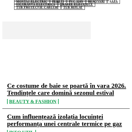
MONTAJ ELECTRIC
PERETI
PVC 320N
RENOVARI
ȘAPĂ
SIGURANȚĂ ELECTRICĂ
TRASEE ELECTRICE
TUB PROTECȚIE CABLURI
TUB RIFLAT
CELE MAI CITITE
Ce costume de baie se poartă în vara 2026.
Tendințele care domină sezonul estival
BEAUTY & FASHION
Cum influențează izolația locuinței
performanța unei centrale termice pe gaz