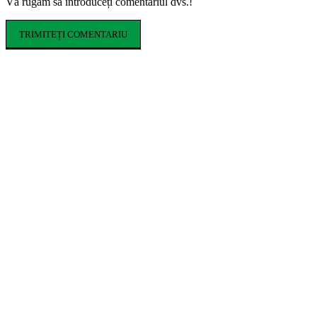
Vă rugăm să introduceți comentariul dvs.!
ARTICOLE POPULARE
Ce costume de baie se poartă în vara 2026.
Tendințele care domină sezonul estival
Cum influențează izolația locuinței
performanța unei centrale termice pe gaz
Romeo Beckham este imaginea noii campanii
de toamnă Tommy Hilfiger dedicată
denimului