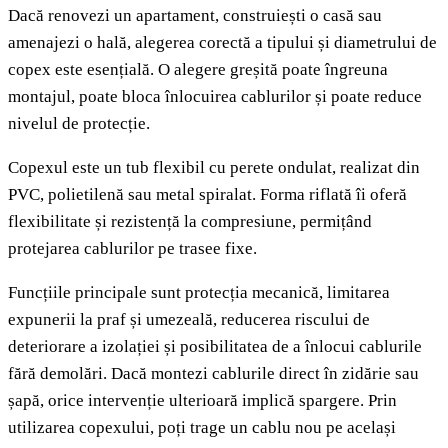
Dacă renovezi un apartament, construiești o casă sau
amenajezi o hală, alegerea corectă a tipului și diametrului de
copex este esențială. O alegere greșită poate îngreuna
montajul, poate bloca înlocuirea cablurilor și poate reduce
nivelul de protecție.
Copexul este un tub flexibil cu perete ondulat, realizat din
PVC, polietilenă sau metal spiralat. Forma riflată îi oferă
flexibilitate și rezistență la compresiune, permițând
protejarea cablurilor pe trasee fixe.
Funcțiile principale sunt protecția mecanică, limitarea
expunerii la praf și umezeală, reducerea riscului de
deteriorare a izolației și posibilitatea de a înlocui cablurile
fără demolări. Dacă montezi cablurile direct în zidărie sau
șapă, orice intervenție ulterioară implică spargere. Prin
utilizarea copexului, poți trage un cablu nou pe același