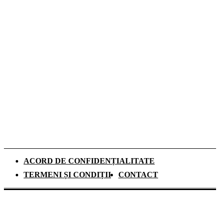
De ce investesc tot mai mulți europeni în
panouri fotovoltaice. Cât durează
recuperarea investiției și ce rol au
schimbările climatice
Românii aleg camerele de supraveghere
pentru liniștea din timpul vacanțelor, arată
un studiu
ACORD DE CONFIDENȚIALITATE
TERMENI ȘI CONDIȚII
CONTACT