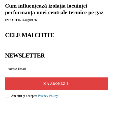
Cum influențează izolația locuinței
performanța unei centrale termice pe gaz
INFO UTIL
4 august 26
CELE MAI CITITE
NEWSLETTER
MĂ ABONEZ
Am citit și acceptat
Privacy Policy
.