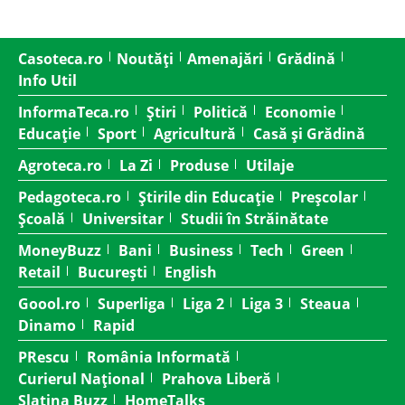
Casoteca.ro
Noutăți
Amenajări
Grădină
Info Util
InformaTeca.ro
Știri
Politică
Economie
Educație
Sport
Agricultură
Casă și Grădină
Agroteca.ro
La Zi
Produse
Utilaje
Pedagoteca.ro
Știrile din Educație
Preșcolar
Școală
Universitar
Studii în Străinătate
MoneyBuzz
Bani
Business
Tech
Green
Retail
București
English
Goool.ro
Superliga
Liga 2
Liga 3
Steaua
Dinamo
Rapid
PRescu
România Informată
Curierul Național
Prahova Liberă
Slatina Buzz
HomeTalks