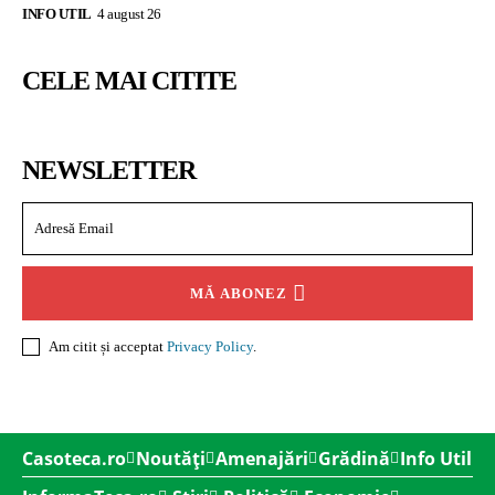
INFO UTIL
4 august 26
CELE MAI CITITE
NEWSLETTER
MĂ ABONEZ
Am citit și acceptat
Privacy Policy
.
Casoteca.ro
Noutăți
Amenajări
Grădină
Info Util