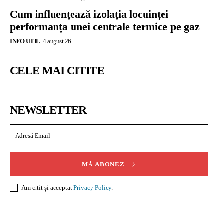
Cum influențează izolația locuinței
performanța unei centrale termice pe gaz
INFO UTIL
4 august 26
CELE MAI CITITE
NEWSLETTER
MĂ ABONEZ
Am citit și acceptat
Privacy Policy
.