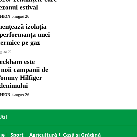
zonul estival
SHION
5 august 26
ențează izolația
 performanța unei
termice pe gaz
ugust 26
eckham este
 noii campanii de
ommy Hilfiger
 denimului
SHION
4 august 26
Util
ie
Sport
Agricultură
Casă și Grădină