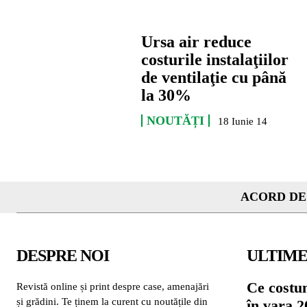
Ursa air reduce
costurile instalaţiilor
de ventilaţie cu până
la 30%
NOUTĂȚI
18 Iunie 14
ACORD DE
DESPRE NOI
ULTIME
Ce costu
Revistă online și print despre case, amenajări
și grădini. Te ținem la curent cu noutățile din
în vara 2