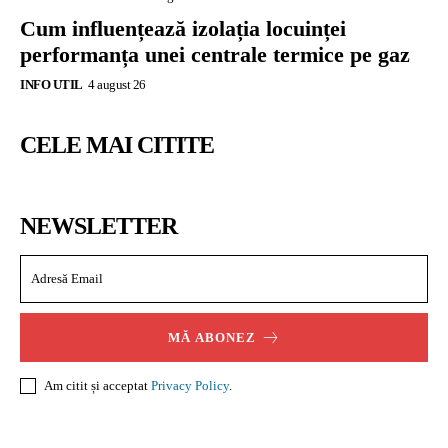
Cum influențează izolația locuinței
performanța unei centrale termice pe gaz
INFO UTIL
4 august 26
CELE MAI CITITE
NEWSLETTER
MĂ ABONEZ
Am citit și acceptat
Privacy Policy
.