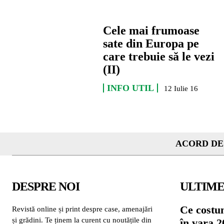
Cele mai frumoase
sate din Europa pe
care trebuie să le vezi
(II)
INFO UTIL
12 Iulie 16
ACORD DE
DESPRE NOI
ULTIME
Ce costu
Revistă online și print despre case, amenajări
și grădini. Te ținem la curent cu noutățile din
în vara 2