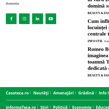
domeniu
domină se
BEAUTY & FA
Cum influ
locuinței
centrale 
INFO UTIL
4 a
Romeo B
imaginea
toamnă T
dedicată
BEAUTY & FA
Casoteca.ro
Noutăți
Amenajări
Grădină
Info 
InformaTeca.ro
Știri
Politică
Economie
Educaț