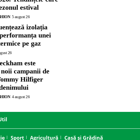
zonul estival
SHION
5 august 26
ențează izolația
 performanța unei
termice pe gaz
ugust 26
eckham este
 noii campanii de
ommy Hilfiger
 denimului
SHION
4 august 26
Util
ie
Sport
Agricultură
Casă și Grădină