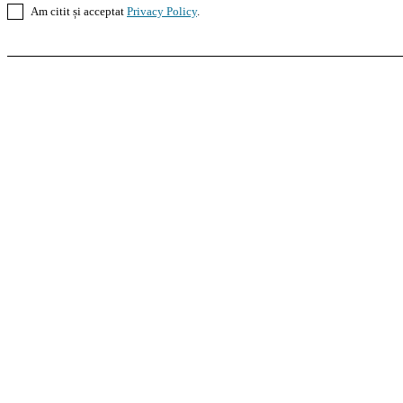
Am citit și acceptat
Privacy Policy
.
Casoteca.ro
Noutăți
Amenajări
Grădină
Info Util
InformaTeca.ro
Știri
Politică
Economie
Educație
S
Agroteca.ro
La Zi
Produse
Utilaje
Pedagoteca.ro
Știrile din Educație
Preșcolar
Școal
MoneyBuzz
Bani
Business
Tech
Green
Retail
Bucu
Goool.ro
Superliga
Liga 2
Liga 3
Steaua
Dinamo
R
PRescu
România Informată
Curierul Național
Pra