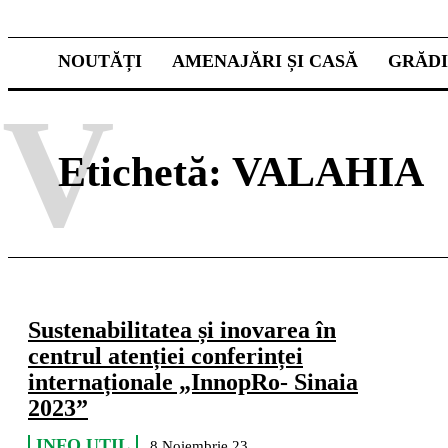
NOUTĂȚI
AMENAJĂRI ȘI CASĂ
GRĂD
V
Etichetă:
VALAHIA
Sustenabilitatea și inovarea în
centrul atenției conferinței
internaționale „InnopRo- Sinaia
2023”
INFO UTIL
8 Noiembrie 23