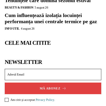
Tendințele care domină sezonul estival
BEAUTY & FASHION
5 august 26
Cum influențează izolația locuinței
performanța unei centrale termice pe gaz
INFO UTIL
4 august 26
CELE MAI CITITE
NEWSLETTER
MĂ ABONEZ
Am citit și acceptat
Privacy Policy
.