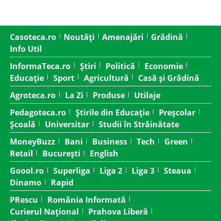
Casoteca.ro
Noutăți
Amenajări
Grădină
Info Util
InformaTeca.ro
Știri
Politică
Economie
Educație
Sport
Agricultură
Casă și Grădină
Agroteca.ro
La Zi
Produse
Utilaje
Pedagoteca.ro
Știrile din Educație
Preșcolar
Școală
Universitar
Studii în Străinătate
MoneyBuzz
Bani
Business
Tech
Green
Retail
București
English
Goool.ro
Superliga
Liga 2
Liga 3
Steaua
Dinamo
Rapid
PRescu
România Informată
Curierul Național
Prahova Liberă