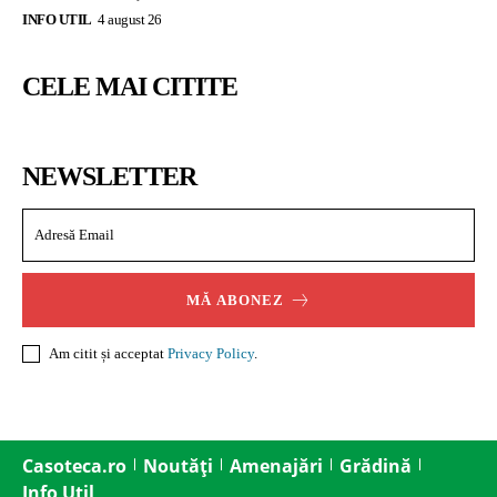
INFO UTIL
4 august 26
CELE MAI CITITE
NEWSLETTER
MĂ ABONEZ
Am citit și acceptat
Privacy Policy
.
Casoteca.ro
Noutăți
Amenajări
Grădină
Info Util