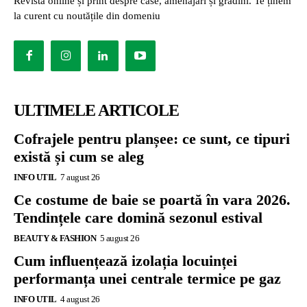
Revistă online și print despre case, amenajări și grădini. Te ținem
la curent cu noutățile din domeniu
ULTIMELE ARTICOLE
Cofrajele pentru planșee: ce sunt, ce tipuri
există și cum se aleg
INFO UTIL
7 august 26
Ce costume de baie se poartă în vara 2026.
Tendințele care domină sezonul estival
BEAUTY & FASHION
5 august 26
Cum influențează izolația locuinței
performanța unei centrale termice pe gaz
INFO UTIL
4 august 26