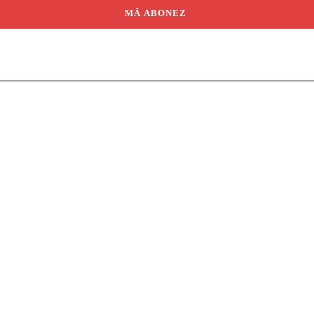
MĂ ABONEZ
port
Agricultură
Casă și Grădină
ă
Universitar
Studii în Străinătate
rești
English
apid