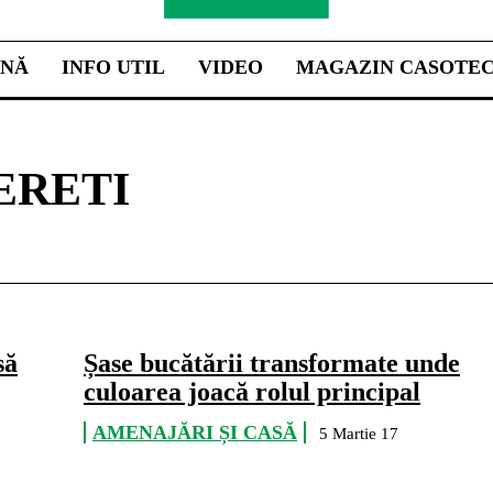
INĂ
INFO UTIL
VIDEO
MAGAZIN CASOTE
ERETI
să
Șase bucătării transformate unde
culoarea joacă rolul principal
AMENAJĂRI ȘI CASĂ
5 Martie 17