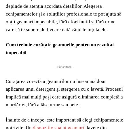
depinde de atenția acordată detaliilor. Alegerea
echipamentelor și a soluțiilor profesionale te pot ajuta să
obții geamuri impecabile, fără efort inutil și fără urme
care să te supere de fiecare dată când te uiți la ele.
Cum trebuie curățate geamurile pentru un rezultat
impecabil
- Publicitate -
Curățarea corectă a geamurilor nu înseamnă doar
aplicarea unui detergent și ștergerea cu o lavetă. Procesul
implică mai mulți pași care asigură eliminarea completă a
murdăriei, fără a lăsa urme sau pete.
Înainte de a începe, este important să alegi echipamentele
potrivite. Un
dispozitiv spalat geamuri
, lavete din