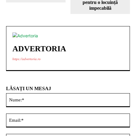
pentru o locuință
impecabilă
ADVERTORIA
https://advertoria.ro
LĂSAȚI UN MESAJ
Nu
Ema