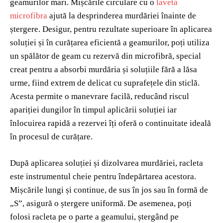
geamurilor mari. Mișcările circulare cu o
laveta
microfibra
ajută la desprinderea murdăriei înainte de
ștergere. Desigur, pentru rezultate superioare în aplicarea
soluției și în curățarea eficientă a geamurilor, poți utiliza
un spălător de geam cu rezervă din microfibră, special
creat pentru a absorbi murdăria și soluțiile fără a lăsa
urme, fiind extrem de delicat cu suprafețele din sticlă.
Acesta permite o manevrare facilă, reducând riscul
apariției dungilor în timpul aplicării soluției iar
înlocuirea rapidă a rezervei îți oferă o continuitate ideală
în procesul de curățare.
După aplicarea soluției și dizolvarea murdăriei, racleta
este instrumentul cheie pentru îndepărtarea acestora.
Mișcările lungi și continue, de sus în jos sau în formă de
„S”, asigură o ștergere uniformă. De asemenea, poți
folosi racleta pe o parte a geamului, ștergând pe