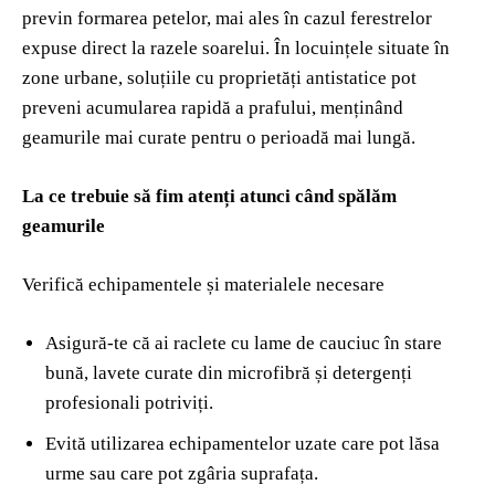
previn formarea petelor, mai ales în cazul ferestrelor
expuse direct la razele soarelui. În locuințele situate în
zone urbane, soluțiile cu proprietăți antistatice pot
preveni acumularea rapidă a prafului, menținând
geamurile mai curate pentru o perioadă mai lungă.
La ce trebuie să fim atenți atunci când spălăm
geamurile
Verifică echipamentele și materialele necesare
Asigură-te că ai raclete cu lame de cauciuc în stare
bună, lavete curate din microfibră și detergenți
profesionali potriviți.
Evită utilizarea echipamentelor uzate care pot lăsa
urme sau care pot zgâria suprafața.