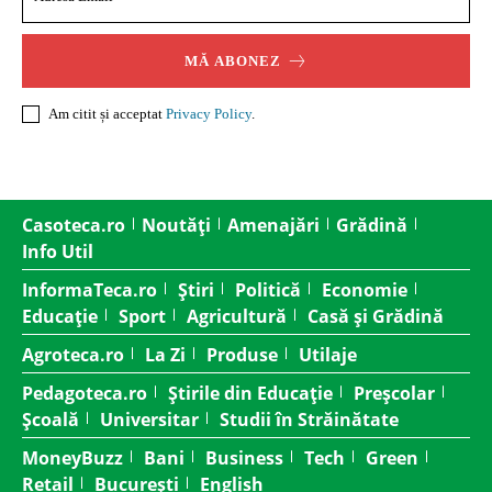
MĂ ABONEZ
Am citit și acceptat
Privacy Policy
.
Casoteca.ro
Noutăți
Amenajări
Grădină
Info Util
InformaTeca.ro
Știri
Politică
Economie
Educație
Sport
Agricultură
Casă și Grădină
Agroteca.ro
La Zi
Produse
Utilaje
Pedagoteca.ro
Știrile din Educație
Preșcolar
Școală
Universitar
Studii în Străinătate
MoneyBuzz
Bani
Business
Tech
Green
Retail
București
English