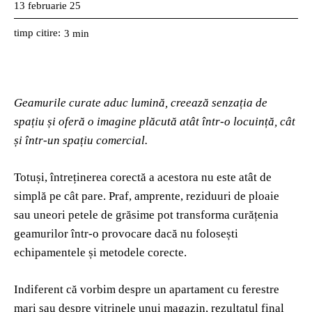
13 februarie 25
timp citire:
3
min
Geamurile curate aduc lumină, creează senzația de
spațiu și oferă o imagine plăcută atât într-o locuință, cât
și într-un spațiu comercial.
Totuși, întreținerea corectă a acestora nu este atât de
simplă pe cât pare. Praf, amprente, reziduuri de ploaie
sau uneori petele de grăsime pot transforma curățenia
geamurilor într-o provocare dacă nu folosești
echipamentele și metodele corecte.
Indiferent că vorbim despre un apartament cu ferestre
mari sau despre vitrinele unui magazin, rezultatul final