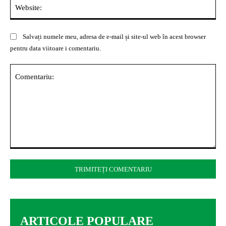
Web
Salvați numele meu, adresa de e-mail și site-ul web în acest browser
pentru data viitoare i comentariu.
Comentariu:
ARTICOLE POPULARE