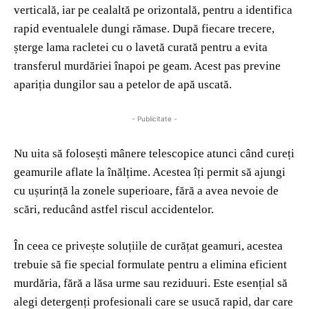
verticală, iar pe cealaltă pe orizontală, pentru a identifica
rapid eventualele dungi rămase. După fiecare trecere,
șterge lama racletei cu o lavetă curată pentru a evita
transferul murdăriei înapoi pe geam. Acest pas previne
apariția dungilor sau a petelor de apă uscată.
- Publicitate -
Nu uita să folosești mânere telescopice atunci când cureți
geamurile aflate la înălțime. Acestea îți permit să ajungi
cu ușurință la zonele superioare, fără a avea nevoie de
scări, reducând astfel riscul accidentelor.
În ceea ce privește soluțiile de curățat geamuri, acestea
trebuie să fie special formulate pentru a elimina eficient
murdăria, fără a lăsa urme sau reziduuri. Este esențial să
alegi detergenți profesionali care se usucă rapid, dar care