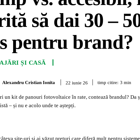
ită să dai 30 – 
s pentru brand?
JĂRI ȘI CASĂ
Alexandru Cristian Ionita
timp citire:
3
min
22 iunie 26
 un kit de panouri fotovoltaice în rate, contează brandul? Da
stă – și nu e acolo unde te aștepți.
 câteva site-uri și ai văzut prețuri care diferă mult pentru sist