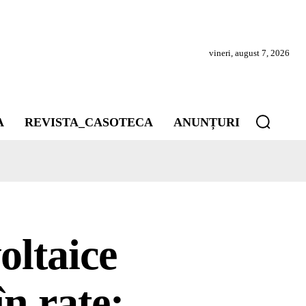
vineri, august 7, 2026
A
REVISTA_CASOTECA
ANUNȚURI
oltaice
în rate: