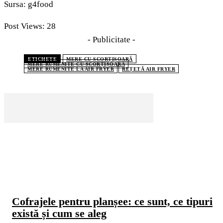
Sursa: g4food
Post Views:
28
- Publicitate -
ETICHETE
MERE CU SCORȚIȘOARĂ
MERE RUMENITE CU SCORȚIȘOARĂ
MERE RUMENITE LA AIR FRYER
REȚETĂ AIR FRYER
CELE MAI CITITE
Cofrajele pentru planșee: ce sunt, ce tipuri
există și cum se aleg