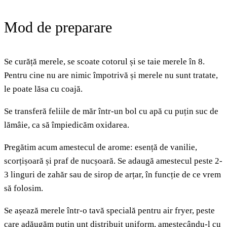
Mod de preparare
Se curăță merele, se scoate cotorul și se taie merele în 8.
Pentru cine nu are nimic împotrivă și merele nu sunt tratate,
le poate lăsa cu coajă.
Se transferă feliile de măr într-un bol cu apă cu puțin suc de
lămâie, ca să împiedicăm oxidarea.
Pregătim acum amestecul de arome: esență de vanilie,
scorțișoară și praf de nucșoară. Se adaugă amestecul peste 2-
3 linguri de zahăr sau de sirop de arțar, în funcție de ce vrem
să folosim.
Se așează merele într-o tavă specială pentru air fryer, peste
care adăugăm puțin unt distribuit uniform, amestecându-l cu