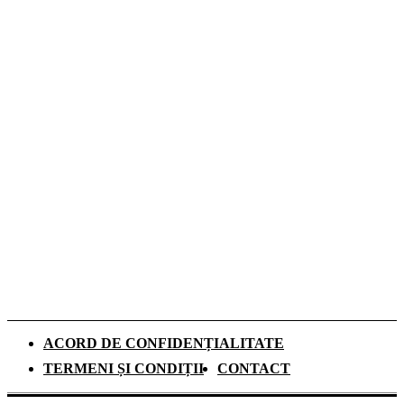
Cum influențează izolația locuinței
performanța unei centrale termice pe gaz
Romeo Beckham este imaginea noii campanii
de toamnă Tommy Hilfiger dedicată
denimului
De ce investesc tot mai mulți europeni în
panouri fotovoltaice. Cât durează
recuperarea investiției și ce rol au
schimbările climatice
ACORD DE CONFIDENȚIALITATE
TERMENI ȘI CONDIȚII
CONTACT