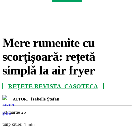
Mere rumenite cu
scorțișoară: rețetă
simplă la air fryer
REȚETE REVISTA_CASOTECA
Isabelle Ștefan
AUTOR:
30 martie 25
timp citire:
1
min