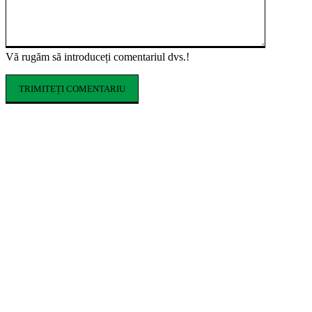
Vă rugăm să introduceți comentariul dvs.!
ARTICOLE POPULARE
Cofrajele pentru planșee: ce sunt, ce tipuri
există și cum se aleg
Ce costume de baie se poartă în vara 2026.
Tendințele care domină sezonul estival