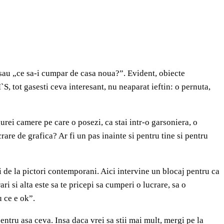
sau „ce sa-i cumpar de casa noua?”. Evident, obiecte
S, tot gasesti ceva interesant, nu neaparat ieftin: o pernuta,
urei camere pe care o posezi, ca stai intr-o garsoniera, o
crare de grafica? Ar fi un pas inainte si pentru tine si pentru
ei de la pictori contemporani. Aici intervine un blocaj pentru ca
ari si alta este sa te pricepi sa cumperi o lucrare, sa o
u ce e ok”.
entru asa ceva. Insa daca vrei sa stii mai mult, mergi pe la