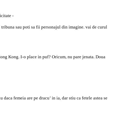
icitate -
n tribuna sau poti sa fii personajul din imagine. vai de curul
Hong Kong. I-o place in puf? Oricum, nu pare jenata. Doua
iu daca femeia are pe dracu’ in ia, dar stiu ca fetele astea se