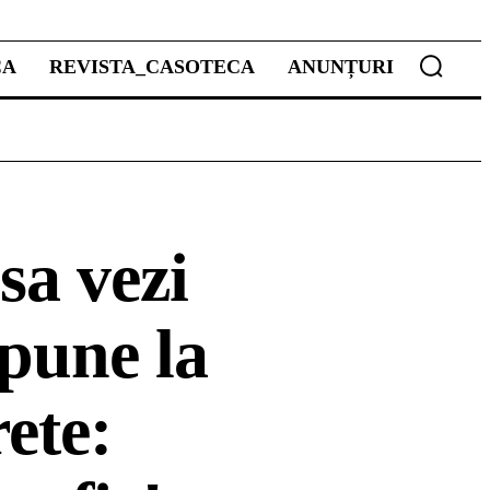
CA
REVISTA_CASOTECA
ANUNȚURI
sa vezi
 pune la
rete: