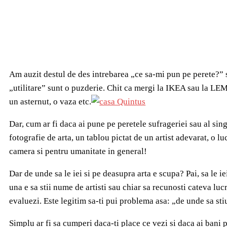
Am auzit destul de des intrebarea „ce sa-mi pun pe perete?” 
„utilitare” sunt o puzderie. Chit ca mergi la IKEA sau la LEM`
un asternut, o vaza etc.
Dar, cum ar fi daca ai pune pe peretele sufrageriei sau al sing
fotografie de arta, un tablou pictat de un artist adevarat, o lu
camera si pentru umanitate in general!
Dar de unde sa le iei si pe deasupra arta e scupa? Pai, sa le i
una e sa stii nume de artisti sau chiar sa recunosti cateva lucr
evaluezi. Este legitim sa-ti pui problema asa: „de unde sa sti
Simplu ar fi sa cumperi daca-ti place ce vezi si daca ai bani p