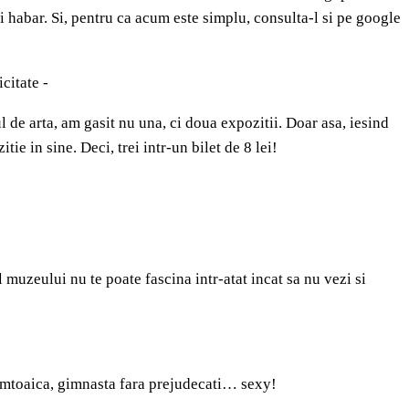
 ai habar. Si, pentru ca acum este simplu, consulta-l si pe google
icitate -
l de arta, am gasit nu una, ci doua expozitii. Doar asa, iesind
itie in sine. Deci, trei intr-un bilet de 8 lei!
 muzeului nu te poate fascina intr-atat incat sa nu vezi si
emtoaica, gimnasta fara prejudecati… sexy!