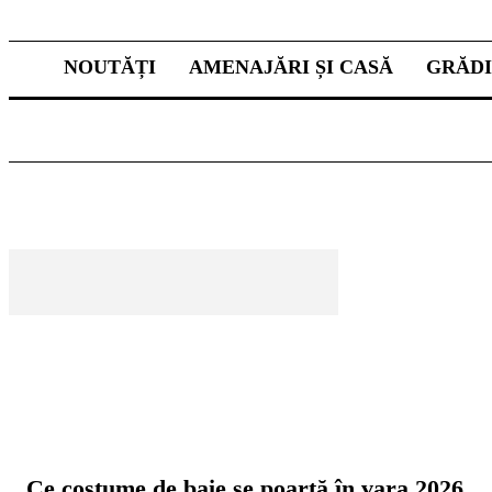
NOUTĂȚI
AMENAJĂRI ȘI CASĂ
GRĂD
CELE MAI CITITE
Ce costume de baie se poartă în vara 2026.