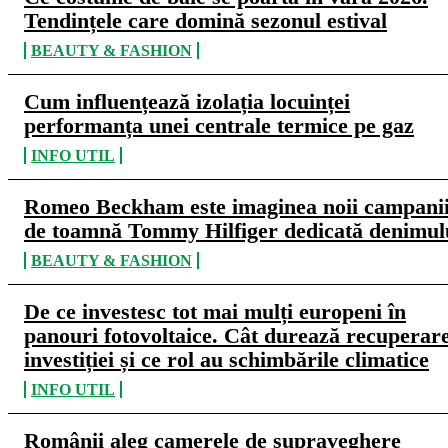
Tendințele care domină sezonul estival
BEAUTY & FASHION
Cum influențează izolația locuinței
performanța unei centrale termice pe gaz
INFO UTIL
Romeo Beckham este imaginea noii campani
de toamnă Tommy Hilfiger dedicată denimul
BEAUTY & FASHION
De ce investesc tot mai mulți europeni în
panouri fotovoltaice. Cât durează recuperar
investiției și ce rol au schimbările climatice
INFO UTIL
Românii aleg camerele de supraveghere