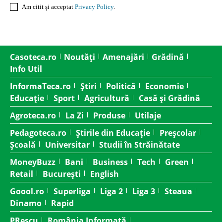
Am citit și acceptat
Privacy Policy
.
Casoteca.ro
Noutăți
Amenajări
Grădină
Info Util
InformaTeca.ro
Știri
Politică
Economie
Educație
Sport
Agricultură
Casă și Grădină
Agroteca.ro
La Zi
Produse
Utilaje
Pedagoteca.ro
Știrile din Educație
Preșcolar
Școală
Universitar
Studii în Străinătate
MoneyBuzz
Bani
Business
Tech
Green
Retail
București
English
Goool.ro
Superliga
Liga 2
Liga 3
Steaua
Dinamo
Rapid
PRescu
România Informată