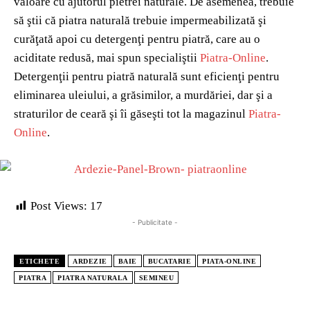
valoare cu ajutorul pietrei naturale. De asemenea, trebuie
să ştii că piatra naturală trebuie impermeabilizată şi
curăţată apoi cu detergenţi pentru piatră, care au o
aciditate redusă, mai spun specialiştii
Piatra-Online
.
Detergenţii pentru piatră naturală sunt eficienţi pentru
eliminarea uleiului, a grăsimilor, a murdăriei, dar şi a
straturilor de ceară şi îi găseşti tot la magazinul
Piatra-
Online
.
Post Views:
17
- Publicitate -
ETICHETE
ARDEZIE
BAIE
BUCATARIE
PIATA-ONLINE
PIATRA
PIATRA NATURALA
SEMINEU