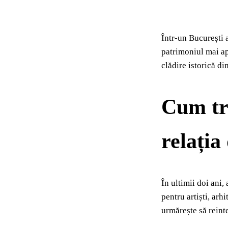
Într-un București a
patrimoniul mai ap
clădire istorică d
Cum tr
relația
În ultimii doi ani,
pentru artiști, arh
urmărește să reint