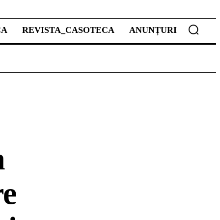
CA
REVISTA_CASOTECA
ANUNȚURI
n
re