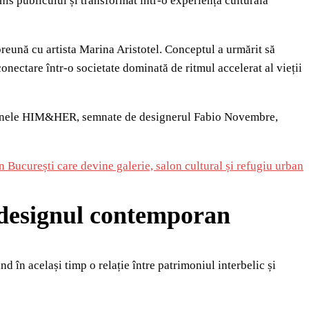
his publicului și transformat într-o experiență culturală
preună cu artista Marina Aristotel. Conceptul a urmărit să
onectare într-o societate dominată de ritmul accelerat al vieții
 scaunele HIM&HER, semnate de designerul Fabio Novembre,
București care devine galerie, salon cultural și refugiu urban
i designul contemporan
d în același timp o relație între patrimoniul interbelic și