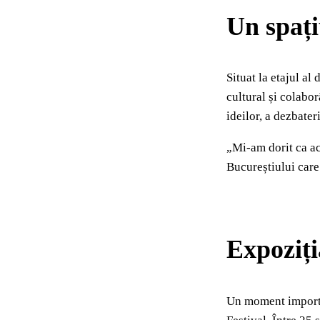
Un spați
Situat la etajul a
cultural și colabor
ideilor, a dezbater
„Mi-am dorit ca ac
Bucureștiului care
Expoziți
Un moment importan