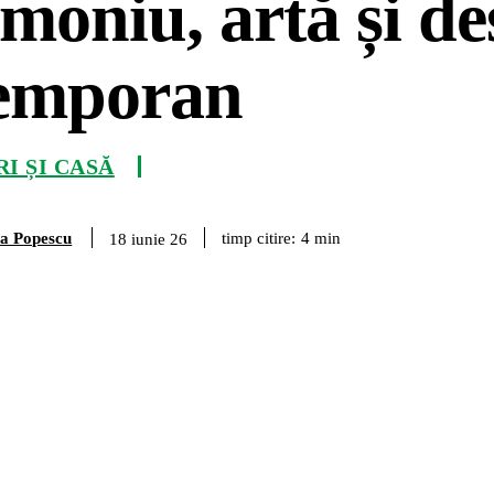
moniu, artă și de
emporan
I ȘI CASĂ
na Popescu
timp citire:
4
min
18 iunie 26