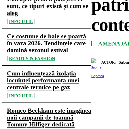
patri
sunt, ce tipuri există și cum se
aleg
cont
INFO UTIL
Ce costume de baie se poartă
în vara 2026. Tendințele care
AMENAJĂR
domină sezonul estival
BEAUTY & FASHION
Sabi
AUTOR:
Cum influențează izolația
locuinței performanța unei
centrale termice pe gaz
INFO UTIL
Romeo Beckham este imaginea
noii campanii de toamnă
Tommy Hilfiger dedicată