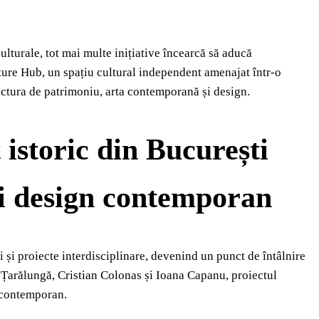
culturale, tot mai multe inițiative încearcă să aducă
ure Hub, un spațiu cultural independent amenajat într-o
ectura de patrimoniu, arta contemporană și design.
storic din București
 și design contemporan
ri și proiecte interdisciplinare, devenind un punct de întâlnire
ița Țarălungă, Cristian Colonas și Ioana Capanu, proiectul
t contemporan.