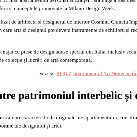
și 31 mai, apartamentul personal al Crăiței Țarălungă a fost desc
sfera și conceptele promovate la Milano Design Week.
ealizat de arhitecta și designerul de interior Cosmina Chinciu îm
 care arta și designul pot deveni instrumente de echilibru și rec
amenajat cu piese de design aduse special din Italia, inclusiv
de colecție și lucrări de artă contemporană.
Vezi și:
KOG 7, apartamentul Art Nouveau din 
ntre patrimoniul interbelic ș
 valoare caracteristicile originale ale apartamentului, construin
orane ale designului și artei.