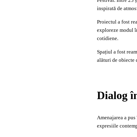
Festival. Între 25 
inspirată de atmo
Proiectul a fost r
exploreze modul în
cotidiene.
Spațiul a fost re
alături de obiecte 
Dialog î
Amenajarea a pus în
expresiile contemp