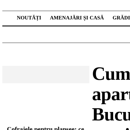
NOUTĂȚI
AMENAJĂRI ȘI CASĂ
GRĂD
Cum 
apar
Bucur
CELE MAI CITITE
Cofrajele pentru planșee: ce