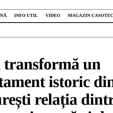
INĂ
INFO UTIL
VIDEO
MAGAZIN CASOTE
transformă un
tament istoric di
ești relația dint