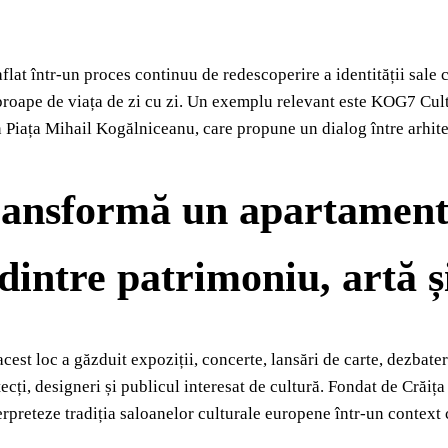
flat într-un proces continuu de redescoperire a identității sale 
roape de viața de zi cu zi. Un exemplu relevant este KOG7 Cult
in Piața Mihail Kogălniceanu, care propune un dialog între arhit
ansformă un apartament i
 dintre patrimoniu, artă
 acest loc a găzduit expoziții, concerte, lansări de carte, dezbate
itecți, designeri și publicul interesat de cultură. Fondat de Cră
erpreteze tradiția saloanelor culturale europene într-un contex