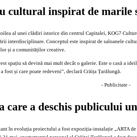
u cultural inspirat de marile
l doilea al unei clădiri istorice din centrul Capitalei, KOG7 Cul
ării interdisciplinare. Conceptul este inspirat de saloanele cult
ilor și a comunităților creative.
est spațiu să devină mai mult decât o galerie. Este o casă a idei
 a fost și care poate redeveni”, declară Crăița Țarălungă.
- Publicitate -
a care a deschis publicului 
t în evoluția proiectului a fost expoziția-instalație „ARTA de