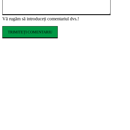
Vă rugăm să introduceți comentariul dvs.!
ARTICOLE POPULARE
Ce costume de baie se poartă în vara 2026.
Tendințele care domină sezonul estival
Cum influențează izolația locuinței
performanța unei centrale termice pe gaz
Romeo Beckham este imaginea noii campanii