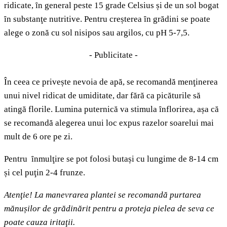
ridicate, ȋn general peste 15 grade Celsius și de un sol bogat
ȋn substanţe nutritive. Pentru creșterea ȋn grădini se poate
alege o zonă cu sol nisipos sau argilos, cu pH 5-7,5.
- Publicitate -
În ceea ce privește nevoia de apă, se recomandă menţinerea
unui nivel ridicat de umiditate, dar fără ca picăturile să
atingă florile. Lumina puternică va stimula ȋnflorirea, așa că
se recomandă alegerea unui loc expus razelor soarelui mai
mult de 6 ore pe zi.
Pentru ȋnmulţire se pot folosi butași cu lungime de 8-14 cm
și cel puţin 2-4 frunze.
Atenţie! La manevrarea plantei se recomandă purtarea
mănușilor de grădinărit pentru a proteja pielea de seva ce
poate cauza iritaţii.