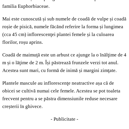
familia Euphorbiaceae.
Mai este cunoscută și sub numele de coadă de vulpe și coadă
roșie de pisică, numele făcȃnd referire la forma și lungimea
(cca 45 cm) inflorescenţei plantei femele și la culoarea
florilor, roșu aprins.
Coadă de maimuţă este un arbust ce ajunge la o ȋnălţime de 4
m și o lăţime de 2 m. Își păstrează frunzele verzi tot anul.
Acestea sunt mari, cu formă de inimă și margini zimţate.
Plantele mascule au inflorescenţe neatractive așa că de
obicei se cultivă numai cele femele. Acestea se pot toaleta
frecvent pentru a se păstra dimensiunile reduse necesare
creșterii ȋn ghivece.
- Publicitate -