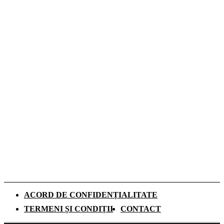
de toamnă Tommy Hilfiger dedicată
denimului
De ce investesc tot mai mulți europeni în
panouri fotovoltaice. Cât durează
recuperarea investiției și ce rol au
schimbările climatice
Românii aleg camerele de supraveghere
pentru liniștea din timpul vacanțelor, arată
un studiu
ACORD DE CONFIDENȚIALITATE
TERMENI ȘI CONDIȚII
CONTACT