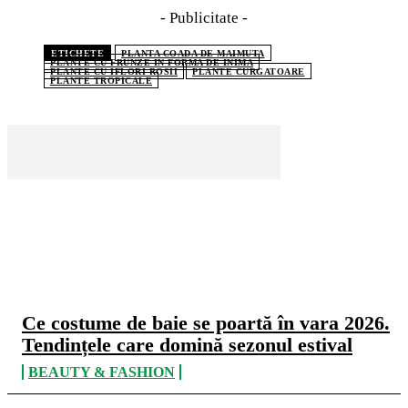
- Publicitate -
ETICHETE
PLANTA COADA DE MAIMUTA
PLANTE CU FRUNZE IN FORMA DE INIMA
PLANTE CU IFLORI ROSII
PLANTE CURGATOARE
PLANTE TROPICALE
CELE MAI CITITE
Ce costume de baie se poartă în vara 2026.
Tendințele care domină sezonul estival
BEAUTY & FASHION