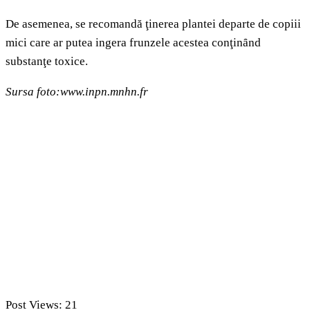
De asemenea, se recomandă ţinerea plantei departe de copiii
mici care ar putea ingera frunzele acestea conţinȃnd
substanţe toxice.
Sursa foto:www.inpn.mnhn.fr
Post Views:
21