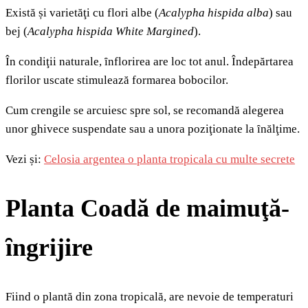
Există și varietăţi cu flori albe (
Acalypha hispida alba
) sau
bej (
Acalypha hispida White Margined
).
În condiţii naturale, ȋnflorirea are loc tot anul. Îndepărtarea
florilor uscate stimulează formarea bobocilor.
Cum crengile se arcuiesc spre sol, se recomandă alegerea
unor ghivece suspendate sau a unora poziţionate la ȋnălţime.
Vezi și:
Celosia argentea o planta tropicala cu multe secrete
Planta Coadă de maimuţă-
ȋngrijire
Fiind o plantă din zona tropicală, are nevoie de temperaturi