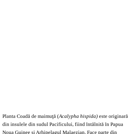
Planta Coadă de maimuţă (
Acalypha hispida)
este originară
din insulele din sudul Pacificului, fiind ȋntȃlnită ȋn Papua
Noua Guinee și Arhipelagul Malaezian. Face parte din