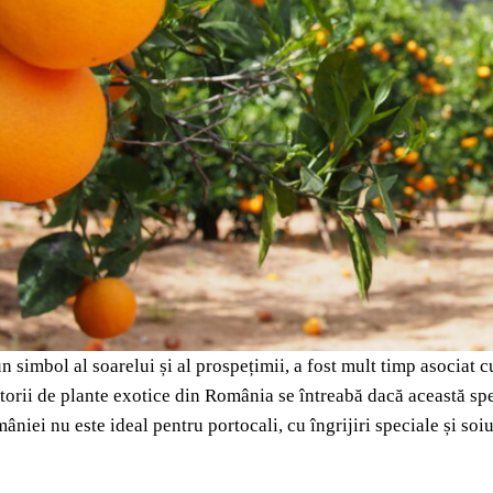
un simbol al soarelui și al prospețimii, a fost mult timp asociat
itorii de plante exotice din România se întreabă dacă această spe
âniei nu este ideal pentru portocali, cu îngrijiri speciale și soiu