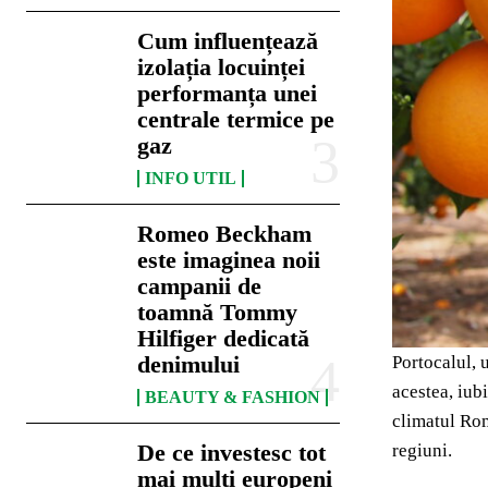
Cum influențează
izolația locuinței
performanța unei
centrale termice pe
gaz
INFO UTIL
Romeo Beckham
este imaginea noii
campanii de
toamnă Tommy
Hilfiger dedicată
denimului
Portocalul, 
acestea, iub
BEAUTY & FASHION
climatul Rom
De ce investesc tot
regiuni.
mai mulți europeni