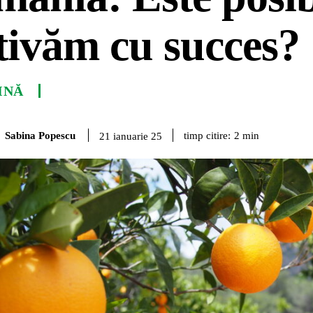
tivăm cu succes?
INĂ
Sabina Popescu
timp citire:
2
min
21 ianuarie 25