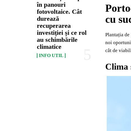
în panouri
Porto
fotovoltaice. Cât
cu su
durează
recuperarea
investiției și ce rol
Plantația de
au schimbările
noi oportuni
climatice
cât de viabil
INFO UTIL
Clima 