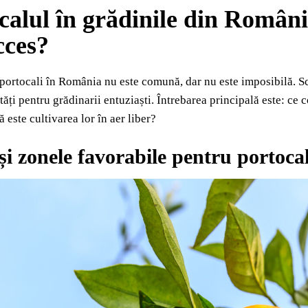
calul în grădinile din România
cces?
 portocali în România nu este comună, dar nu este imposibilă. S
tăți pentru grădinarii entuziaști. Întrebarea principală este: ce 
ă este cultivarea lor în aer liber?
și zonele favorabile pentru portoca