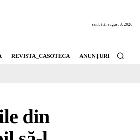
sâmbătă, august 8, 2026
A
REVISTA_CASOTECA
ANUNȚURI
ile din
l să-l