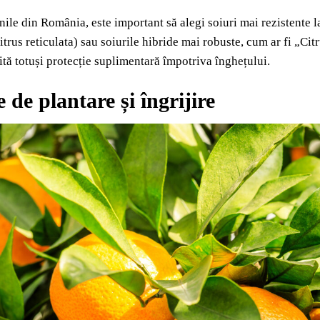
nile din România, este important să alegi soiuri mai rezistente l
trus reticulata) sau soiurile hibride mai robuste, cum ar fi „Cit
ită totuși protecție suplimentară împotriva înghețului.
de plantare și îngrijire