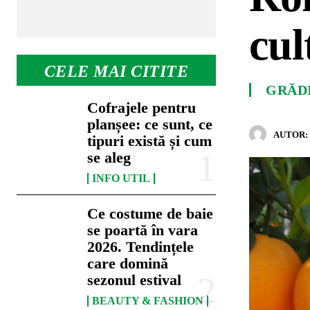
cul
CELE MAI CITITE
GRĂD
Cofrajele pentru
planșee: ce sunt, ce
AUTOR:
tipuri există și cum
se aleg
INFO UTIL
Ce costume de baie
se poartă în vara
2026. Tendințele
care domină
sezonul estival
BEAUTY & FASHION