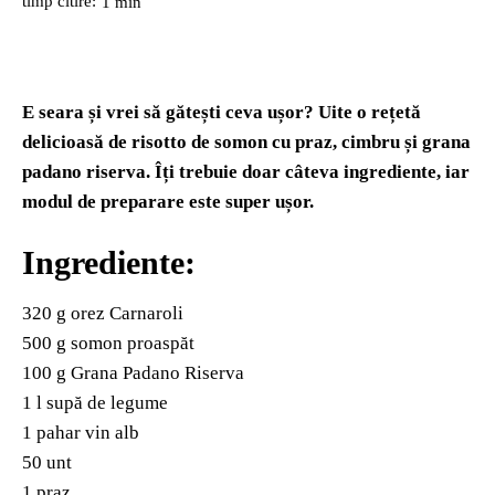
timp citire:
1
min
E seara și vrei să gătești ceva ușor? Uite o rețetă
delicioasă de risotto de somon cu praz, cimbru și grana
padano riserva. Îți trebuie doar câteva ingrediente, iar
modul de preparare este super ușor.
Ingrediente:
320 g orez Carnaroli
500 g somon proaspăt
100 g Grana Padano Riserva
1 l supă de legume
1 pahar vin alb
50 unt
1 praz