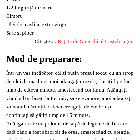
1/2 linguriță turmeric
Cimbru
Ulei de măsline extra virgin
Sare și piper
Citește și:
Rețetă de Gnocchi al Castelmagno
Mod de preparare:
Într-un vas încăpător, căliți puțin prazul tocat, cu un strop
de ulei de măsline, apoi adăugați orezul și lăsați-l pe foc
timp de câteva minute, amestecând continuu. Adăugați
vinul alb și lăsați la foc mic, să se evapore, apoi adăugați
somonul mărunțit, câteva crenguțe de cimbru și
continuați să gătiți timp de 15 minute.
Adăugați câte un polonic de supă de legume de fiecare
dată când a fost absorbit de orez, amestecând cu atenție.