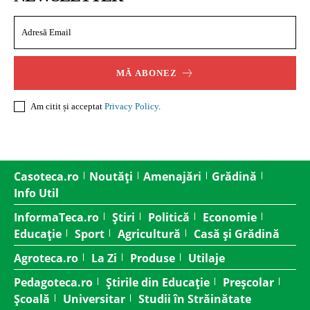
MĂ ABONEZ
Am citit și acceptat
Privacy Policy
.
Casoteca.ro
Noutăți
Amenajări
Grădină
Info Util
InformaTeca.ro
Știri
Politică
Economie
Educație
Sport
Agricultură
Casă și Grădină
Agroteca.ro
La Zi
Produse
Utilaje
Pedagoteca.ro
Știrile din Educație
Preșcolar
Școală
Universitar
Studii în Străinătate