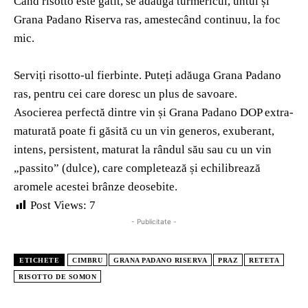
Când risotto este gătit, se adaugă turmericul, untul și
Grana Padano Riserva ras, amestecând continuu, la foc
mic.
Serviți risotto-ul fierbinte. Puteți adăuga Grana Padano
ras, pentru cei care doresc un plus de savoare.
Asocierea perfectă dintre vin și Grana Padano DOP extra-
maturată poate fi găsită cu un vin generos, exuberant,
intens, persistent, maturat la rândul său sau cu un vin
„passito” (dulce), care completează și echilibrează
aromele acestei brânze deosebite.
Post Views:
7
- Publicitate -
ETICHETE
CIMBRU
GRANA PADANO RISERVA
PRAZ
RETETA
RISOTTO DE SOMON