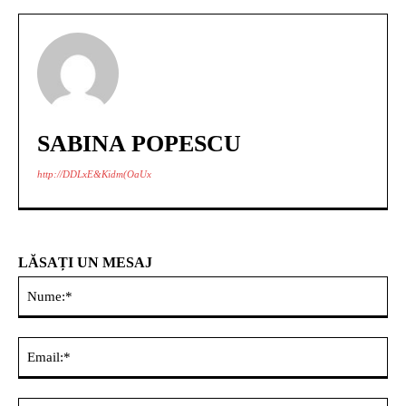
SABINA POPESCU
http://DDLxE&Kidm(OaUx
LĂSAȚI UN MESAJ
Nu
Ema