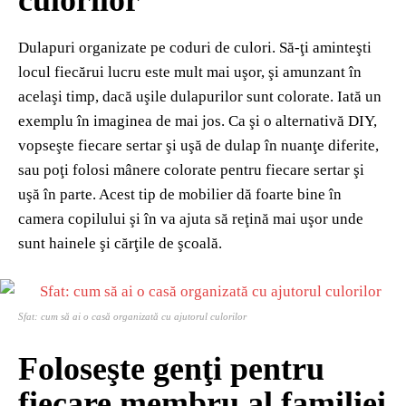
culorilor
Dulapuri organizate pe coduri de culori.
Să-ţi aminteşti
locul fiecărui lucru este mult mai uşor, şi amunzant în
acelaşi timp, dacă uşile dulapurilor sunt colorate. Iată un
exemplu în imaginea de mai jos. Ca şi o alternativă DIY,
vopseşte fiecare sertar şi uşă de dulap în nuanţe diferite,
sau poţi folosi mânere colorate pentru fiecare sertar şi
uşă în parte. Acest tip de mobilier dă foarte bine în
camera copilului şi în va ajuta să reţină mai uşor unde
sunt hainele şi cărţile de şcoală.
Sfat: cum să ai o casă organizată cu ajutorul culorilor
Foloseşte genţi pentru
fiecare membru al familiei