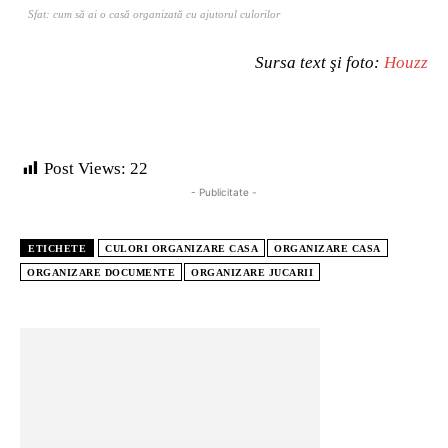
Sfat: cum să ai o casă organizată cu ajutorul culorilor
Sursa text şi foto:
Houzz
Post Views:
22
- Publicitate -
ETICHETE
CULORI ORGANIZARE CASA
ORGANIZARE CASA
ORGANIZARE DOCUMENTE
ORGANIZARE JUCARII