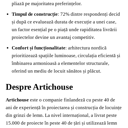
pliază pe majoritatea preferințelor.
Timpul de construcție
: 72% dintre respondenți decid
și după ce evaluează durata de execuție a unei case,
un factor esențial pe o piață unde rapiditatea livrării
proiectelor devine un avantaj competitiv.
Confort și funcționalitate
: arhitectura nordică
prioritizează spațiile luminoase, circulația eficientă și
îmbinarea armonioasă a elementelor structurale,
oferind un mediu de locuit sănătos și plăcut.
Despre Artichouse
Artichouse
este o companie finlandeză cu peste 40 de
ani de experiență în proiectarea și construcția de locuințe
din grinzi de lemn. La nivel internațional, a livrat peste
15.000 de proiecte în peste 40 de țări și utilizează lemn