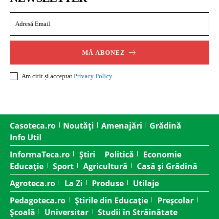
MĂ ABONEZ
Am citit și acceptat
Privacy Policy
.
Casoteca.ro
Noutăți
Amenajări
Grădină
Info Util
InformaTeca.ro
Știri
Politică
Economie
Educație
Sport
Agricultură
Casă și Grădină
Agroteca.ro
La Zi
Produse
Utilaje
Pedagoteca.ro
Știrile din Educație
Preșcolar
Școală
Universitar
Studii în Străinătate