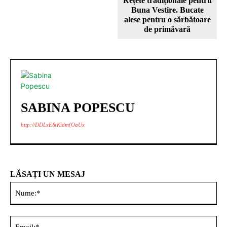
Rețete tradiționale pentru
Buna Vestire. Bucate
alese pentru o sărbătoare
de primăvară
SABINA POPESCU
http://DDLxE&Kidm(OaUx
LĂSAȚI UN MESAJ
Nu
Ema