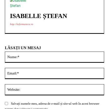
ISABELLE ȘTEFAN
http://informateca.ro
LĂSAȚI UN MESAJ
Nu
Ema
Web
Salvați numele meu, adresa de e-mail și site-ul web în acest browser