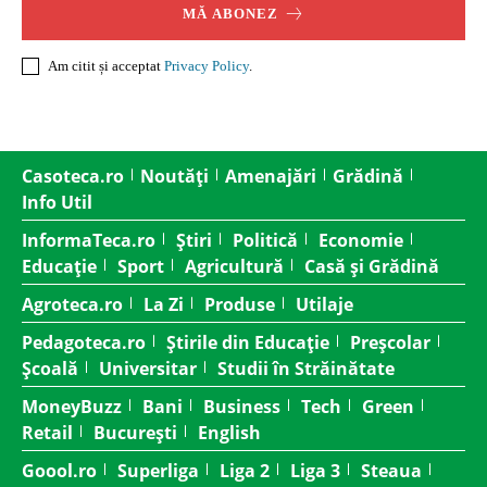
MĂ ABONEZ
Am citit și acceptat
Privacy Policy
.
Casoteca.ro
Noutăți
Amenajări
Grădină
Info Util
InformaTeca.ro
Știri
Politică
Economie
Educație
Sport
Agricultură
Casă și Grădină
Agroteca.ro
La Zi
Produse
Utilaje
Pedagoteca.ro
Știrile din Educație
Preșcolar
Școală
Universitar
Studii în Străinătate
MoneyBuzz
Bani
Business
Tech
Green
Retail
București
English
Goool.ro
Superliga
Liga 2
Liga 3
Steaua