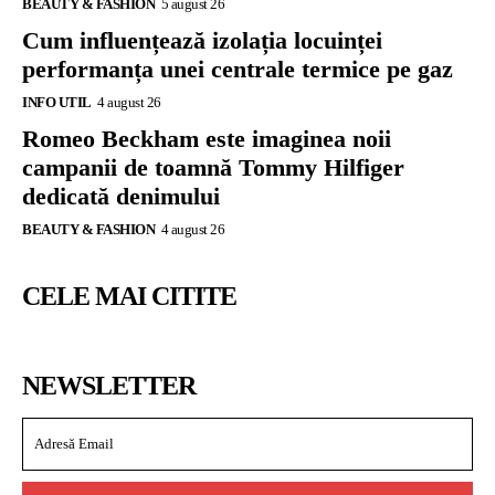
BEAUTY & FASHION
5 august 26
Cum influențează izolația locuinței
performanța unei centrale termice pe gaz
INFO UTIL
4 august 26
Romeo Beckham este imaginea noii
campanii de toamnă Tommy Hilfiger
dedicată denimului
BEAUTY & FASHION
4 august 26
CELE MAI CITITE
NEWSLETTER