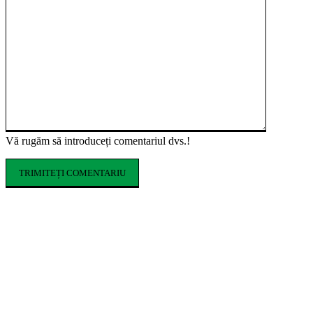
Vă rugăm să introduceți comentariul dvs.!
ARTICOLE POPULARE
KIKO MILANO își extinde prezența în