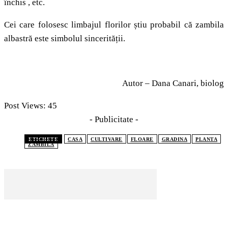
închis , etc.
Cei care folosesc limbajul florilor știu probabil că zambila
albastră este simbolul sincerității.
Autor – Dana Canari, biolog
Post Views:
45
- Publicitate -
ETICHETE
CASA
CULTIVARE
FLOARE
GRADINA
PLANTA
ZAMBILA