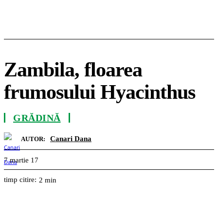
Zambila, floarea
frumosului Hyacinthus
GRĂDINĂ
Canari Dana
AUTOR:
7 martie 17
timp citire:
2
min