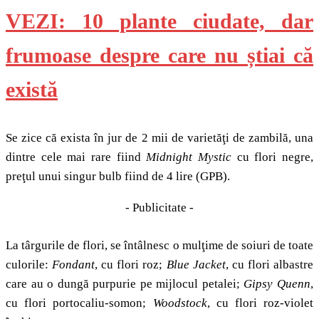
VEZI: 10 plante ciudate, dar
frumoase despre care nu știai că
există
Se zice că exista în jur de 2 mii de varietăţi de zambilă, una
dintre cele mai rare fiind
Midnight Mystic
cu flori negre,
preţul unui singur bulb fiind de 4 lire (GPB).
- Publicitate -
La târgurile de flori, se întâlnesc o mulţime de soiuri de toate
culorile:
Fondant
, cu flori roz;
Blue Jacket
, cu flori albastre
care au o dungă purpurie pe mijlocul petalei;
Gipsy Quenn
,
cu flori portocaliu-somon;
Woodstock
, cu flori roz-violet