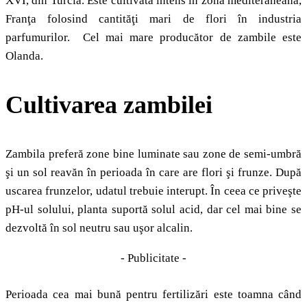
XVI, din Turcia. Este cultivată intens în zona mediteraneană,
Franţa folosind cantităţi mari de flori în industria
parfumurilor. Cel mai mare producător de zambile este
Olanda.
Cultivarea zambilei
Zambila preferă zone bine luminate sau zone de semi-umbră
şi un sol reavăn în perioada în care are flori şi frunze. După
uscarea frunzelor, udatul trebuie interupt. În ceea ce priveşte
pH-ul solului, planta suportă solul acid, dar cel mai bine se
dezvoltă în sol neutru sau uşor alcalin.
- Publicitate -
Perioada cea mai bună pentru fertilizări este toamna când