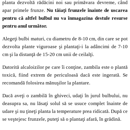
planta dezvoltă rădăcini noi sau primăvara devreme, când
apar primele frunze.
Nu tăiaţi frunzele înainte de uscarea
pentru că altfel bulbul nu va înmagazina destule resurse
pentru anul următor.
Alegeţi bulbi maturi, cu diametru de 8-10 cm, din care se pot
dezvolta plante viguroase şi plantaţi-i la adâncimi de 7-10
cm şi la distanţă de 15-20 cm unii de ceilalţi.
Datorită alcaloizilor pe care îi conţine, zambila este o plantă
toxică, fiind extrem de periculoasă dacă este ingerată. Se
recomandă folosirea mănuşilor la plantare.
Dacă aveţi o zambilă în ghiveci, udaţi în jurul bulbului, nu
deasupra sa, nu lăsaţi solul să se usuce complet înainte de
udare şi nu ţineţi planta la temperature prea ridicată. După ce
se veştejesc frunzele, puteţi să o plantaţi afară, în grădină.