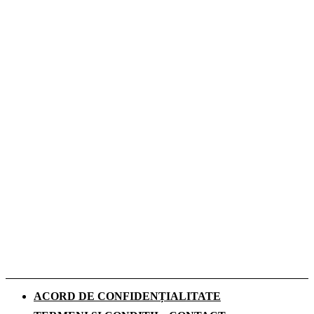
România printr-un magazin online
Coafuri de festival care rezistă de dimineața
până la ultimul concert
Cofrajele pentru planșee: ce sunt, ce tipuri
există și cum se aleg
Ce costume de baie se poartă în vara 2026.
Tendințele care domină sezonul estival
Cum influențează izolația locuinței
performanța unei centrale termice pe gaz
ACORD DE CONFIDENȚIALITATE